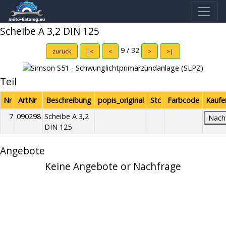
Scheibe A 3,2 DIN 125
9 / 32
zurück
|<
<
>
>|
Teil
Nr
ArtNr
Beschreibung
popis_original
Stc
Farbcode
Kaufe
7
090298
Scheibe A 3,2
Nach
DIN 125
Angebote
Keine Angebote or Nachfrage