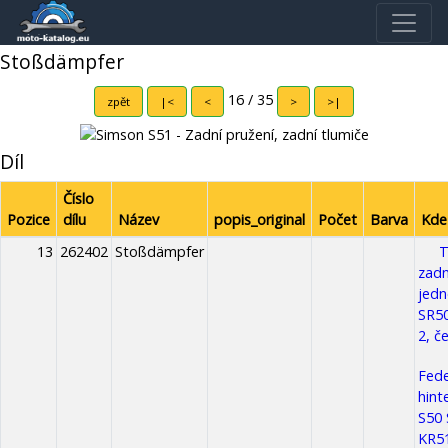
Stoßdämpfer
16 / 35
zpět
|<
<
>
>|
Díl
Číslo
Pozice
dílu
Název
popis_original
Počet
Barva
Kde
13
262402
Stoßdämpfer
T
zadn
jedn
SR50
2, č
Fede
hin
S50 
KR5