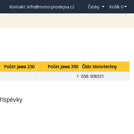
Kontakt: info@moto-prodejna.cz
Česky
Košík 0
Počet Jawa 250
Počet Jawa 350
Číslo Mototechny
1
658-508531
říspěvky