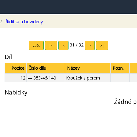
Řídítka a bowdeny
31 / 32
zpět
|<
<
>
>|
Díl
Pozice
Číslo dílu
Název
Pozn.
12
— 353-46-140
Kroužek s perem
Nabídky
Žádné p